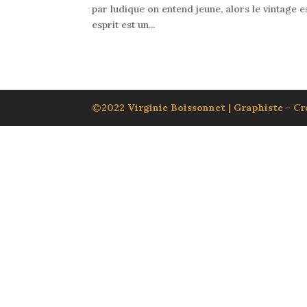
par ludique on entend jeune, alors le vintage 
esprit est un...
©2022 Virginie Boissonnet | Graphiste - Cré